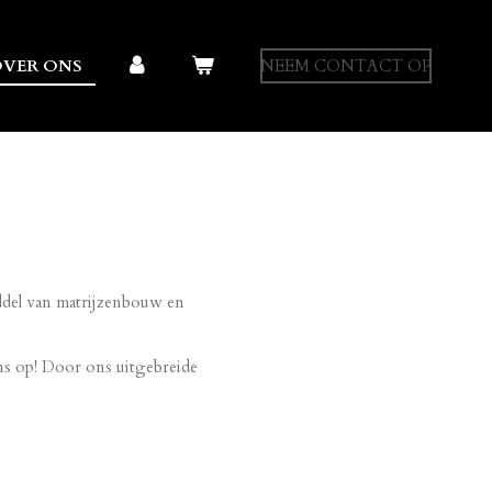
VER ONS
NEEM CONTACT OP
iddel van matrijzenbouw en
ns op! Door ons uitgebreide