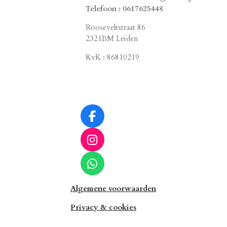
Telefoon : 0617625448
Rooseveltstraat 86
2321BM Leiden
KvK : 86810219
F
a
c
I
e
n
b
s
W
o
t
h
o
a
Algemene voorwaarden
a
k
g
t
Privacy & cookies
r
s
a
A