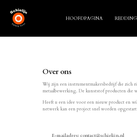
Ga
direct
HOOFDPAGINA
REDDING
naar
de
hoofdinhoud
Over ons
Wij zijn een instrumentmakersbedrijf die zich 
metaalbewerking. De kunststof producten die 
Heeft u een idee voor een nieuw product en wi
netwerk kan een project snel worden opgestart
E-mailadres: contact@schielijn.nl