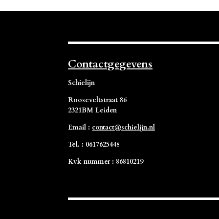
m
p
p
Contactgegevens
Schielijn
Rooseveltstraat 86
2321BM Leiden
Email :
contact@schielijn.nl
Tel. : 0617625448
Kvk nummer : 86810219