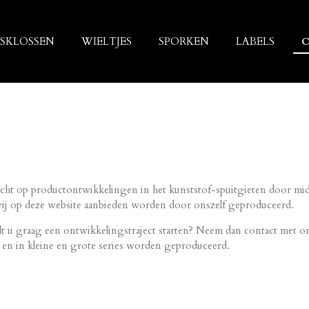
SKLOSSEN
WIELTJES
SPORKEN
LABELS
O
richt op productontwikkelingen in het kunststof-spuitgieten door m
wij op deze website aanbieden worden door onszelf geproduceerd.
lt u graag een ontwikkelingstraject starten? Neem dan contact met o
 en in kleine en grote series worden geproduceerd.