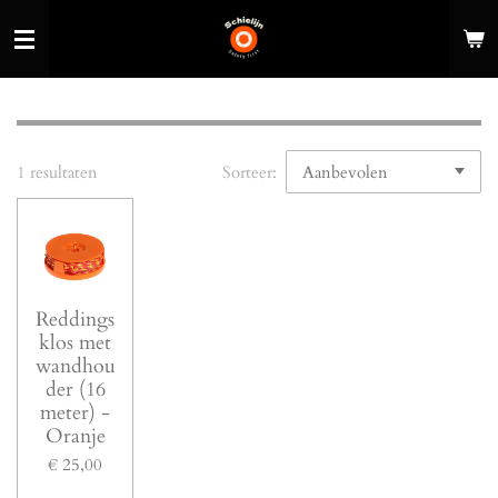
Ga
direct
naar
de
hoofdinhoud
1 resultaten
Sorteer:
Reddings
klos met
wandhou
der (16
meter) -
Oranje
€ 25,00