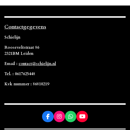
Contactgegevens
Schielijn
Rooseveltstraat 86
2321BM Leiden
Email :
contact@schielijn.nl
Tel. : 0617625448
Kvk nummer : 86810219
F
I
W
Y
a
n
h
o
c
s
a
u