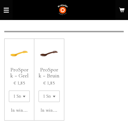
Ga
direct
naar
de
hoofdinhoud
ProSpor
ProSpor
k - Geel
k - Bruin
€ 1,85
€ 1,85
In winkelwagen
In winkelwagen