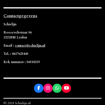
Contactgegevens
Schielijn
Rooseveltstraat 86
2321BM Leiden
Email :
contact@schielijn.nl
Tel. : 0617625448
Kvk nummer : 86810219
F
I
W
Y
a
n
h
o
c
s
a
u
e
t
t
T
© 2024 Schielijn.nl