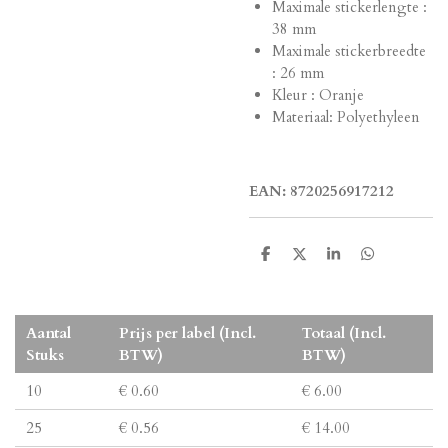
Maximale stickerlengte :
38 mm
Maximale stickerbreedte
: 26 mm
Kleur : Oranje
Materiaal: Polyethyleen
EAN: 8720256917212
D
D
S
D
e
e
h
e
l
e
a
l
e
l
r
e
n
e
n
Aantal
Prijs per label (Incl.
Totaal (Incl.
Stuks
BTW)
BTW)
10
€ 0.60
€ 6.00
25
€ 0.56
€ 14.00