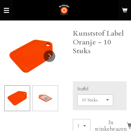
Ga
direct
naar
de
Kunststof Label
hoofdinhoud
Oranje - 10
Stuks
€ 6,00
Staffel
In
winkelwagen